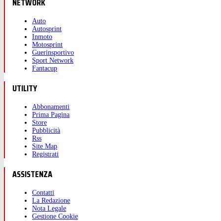
NETWORK
Auto
Autosprint
Inmoto
Motosprint
Guerinsportivo
Sport Network
Fantacup
UTILITY
Abbonamenti
Prima Pagina
Store
Pubblicità
Rss
Site Map
Registrati
ASSISTENZA
Contatti
La Redazione
Nota Legale
Gestione Cookie