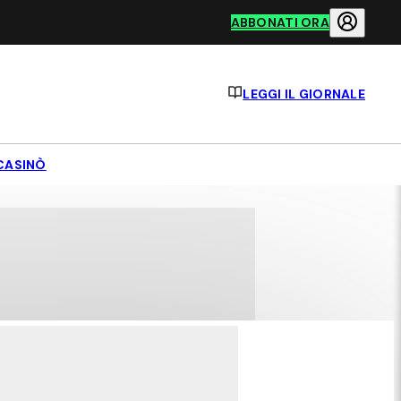
ABBONATI ORA
LEGGI IL GIORNALE
CASINÒ