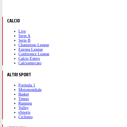
CALCIO
Live
Serie A
Serie B
Champions League
Europa League
Conference League
Calcio Estero
Calciomercato
ALTRI SPORT
Formula 1
Motomondiale
Basket
Tennis
Running
Volley
eSports
Ciclismo