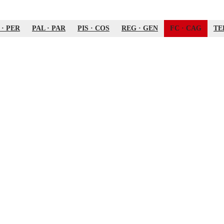
·
PER
PAL
·
PAR
PIS
·
COS
REG
·
GEN
FC
·
CAG
TE