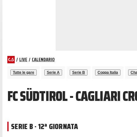
/
LIVE
/
CALENDARIO
Tutte le gare
Serie A
Serie B
Coppa Italia
Cha
FC SÜDTIROL - CAGLIARI C
SERIE B · 12ª GIORNATA