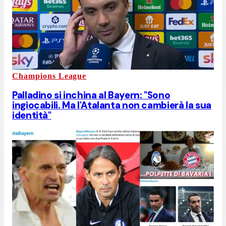
Champions League
Palladino si inchina al Bayern: "Sono
ingiocabili. Ma l'Atalanta non cambierà la sua
identità"