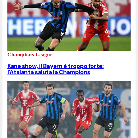
Champions League
Kane show, il Bayern è troppo forte:
l'Atalanta saluta la Champions