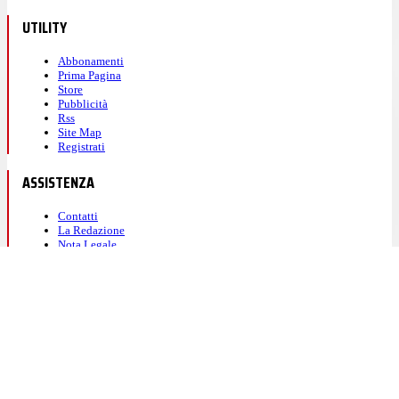
UTILITY
Abbonamenti
Prima Pagina
Store
Pubblicità
Rss
Site Map
Registrati
ASSISTENZA
Contatti
La Redazione
Nota Legale
Gestione Cookie
Cookie Policy
Privacy Policy
Cond. Generali
Faq
ALTRO
Video