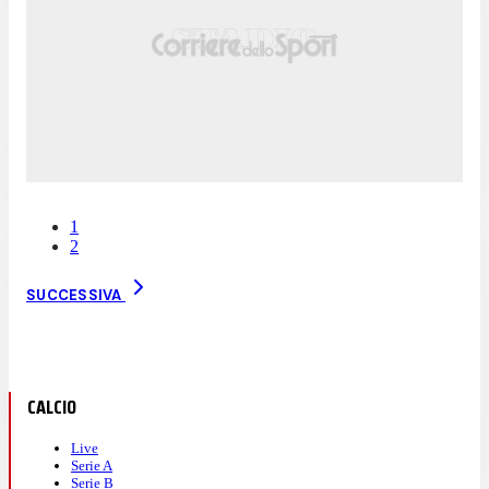
1
2
SUCCESSIVA
CALCIO
Live
Serie A
Serie B