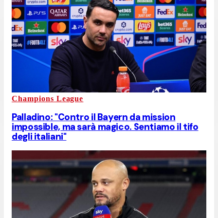
Champions League
Palladino: "Contro il Bayern da mission
impossible, ma sarà magico. Sentiamo il tifo
degli italiani"