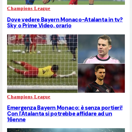
Champions League
Dove vedere Bayern Monaco-Atalanta in tv?
Sky o Prime Video, orario
Champions League
Emergenza Bayern Monaco: è senza portieri!
Con l'Atalanta si potrebbe affidare ad un
16enne