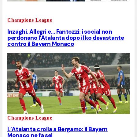
Champions League
Inzaghi, Allegri e... Fantozzi: i social non
perdonano l'Atalanta dopo il ko devastante
contro il Bayern Monaco
Champions League
L’Atalanta crolla a Bergamo: il Bayern
Monaco ne fa sei