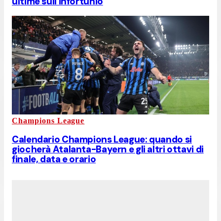
ultime sull'infortunio
Champions League
Calendario Champions League: quando si
giocherà Atalanta-Bayern e gli altri ottavi di
finale, data e orario