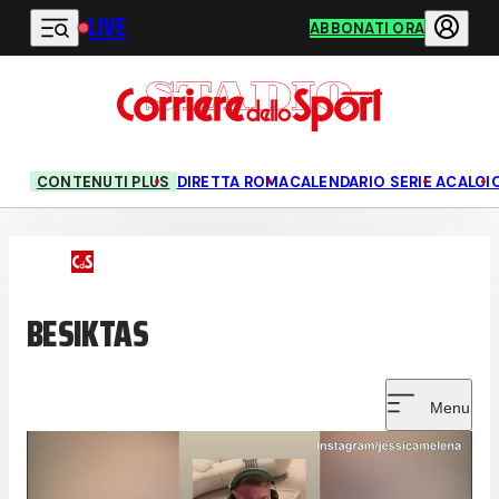
LIVE
Vai al contenuto principale
ABBONATI ORA
CONTENUTI PLUS
DIRETTA ROMA
CALENDARIO SERIE A
CALCI
BESIKTAS
Menu