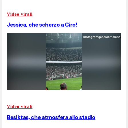
Video virali
Jessica, che scherzo a Ciro!
Video virali
Besiktas, che atmosfera allo stadio