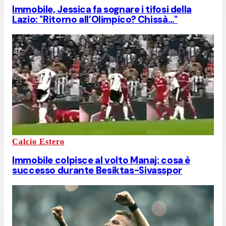
Immobile, Jessica fa sognare i tifosi della
Lazio: "Ritorno all’Olimpico? Chissà…"
Calcio Estero
Immobile colpisce al volto Manaj: cosa è
successo durante Besiktas-Sivasspor