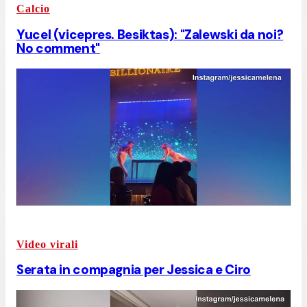
Calcio
Yucel (vicepres. Besiktas): "Zalewski da noi?
No comment"
Video virali
Serata in compagnia per Jessica e Ciro