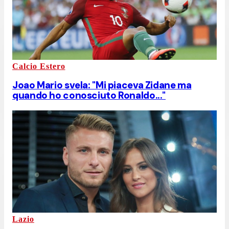
Calcio Estero
Joao Mario svela: "Mi piaceva Zidane ma
quando ho conosciuto Ronaldo..."
Lazio