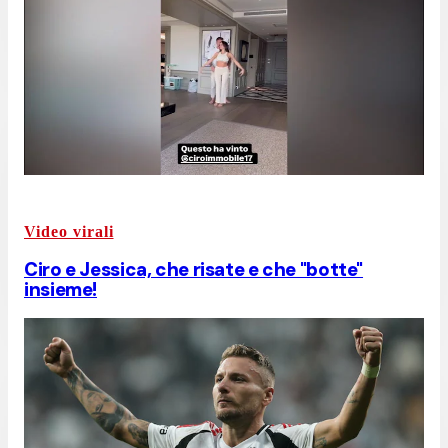
Video virali
Ciro e Jessica, che risate e che "botte"
insieme!