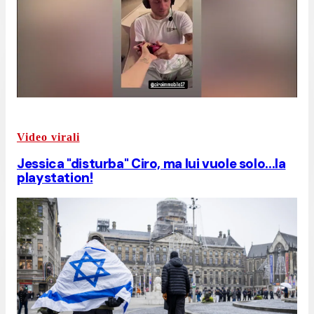
Video virali
Jessica "disturba" Ciro, ma lui vuole solo...la
playstation!