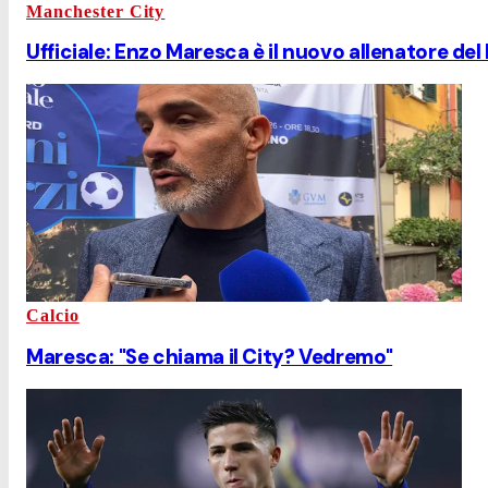
Manchester City
Ufficiale: Enzo Maresca è il nuovo allenatore de
Calcio
Maresca: "Se chiama il City? Vedremo"