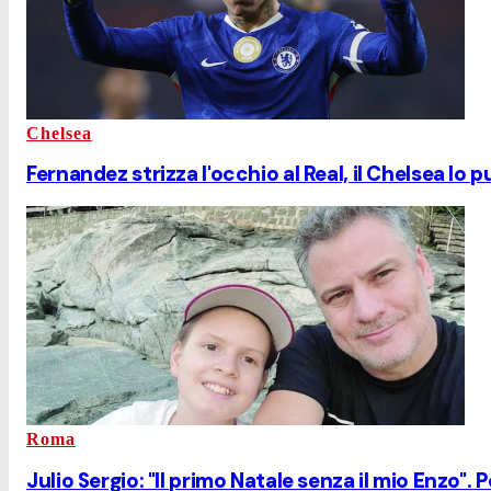
Chelsea
Fernandez strizza l'occhio al Real, il Chelsea lo p
Roma
Julio Sergio: "Il primo Natale senza il mio Enzo". P