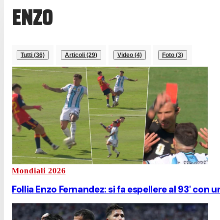
ENZO
Tutti (36)
Articoli (29)
Video (4)
Foto (3)
Mondiali 2026
Follia Enzo Fernandez: si fa espellere al 93' con 