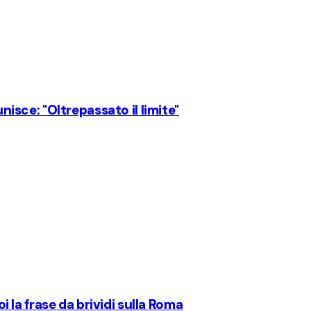
unisce: "Oltrepassato il limite"
oi la frase da brividi sulla Roma