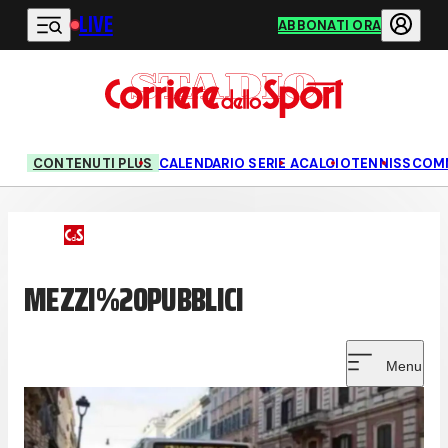
LIVE
Vai al contenuto principale
ABBONATI ORA
CONTENUTI PLUS
CALENDARIO SERIE A
CALCIO
TENNIS
SCOM
MEZZI%20PUBBLICI
Menu