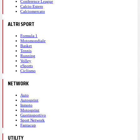
Conference League
Calcio Estero
Calciomercato
ALTRI SPORT
Formula 1
Motomondiale
Basket
Tennis
Running
Volley
eSports
Ciclismo
NETWORK
Auto
Autosprint
Inmoto
Motosprint
Guerinsportivo
Sport Network
Fantacup
UTILITY