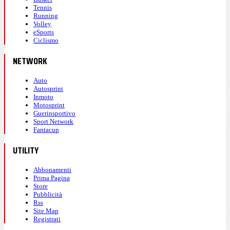
Tennis
Running
Volley
eSports
Ciclismo
NETWORK
Auto
Autosprint
Inmoto
Motosprint
Guerinsportivo
Sport Network
Fantacup
UTILITY
Abbonamenti
Prima Pagina
Store
Pubblicità
Rss
Site Map
Registrati