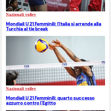
Nazionali volley
Mondiali U 21 Femminili: l'Italia si arrende alla
Turchia al tie break
Nazionali volley
Mondiali U 21 Femminili: quarto successo
azzurro contro l'Egitto