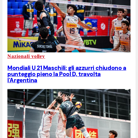
Nazionali volley
Mondiali U 21 Maschili: gli azzurri chiudono a
punteggio pieno la Pool D, travolta
l'Argentina