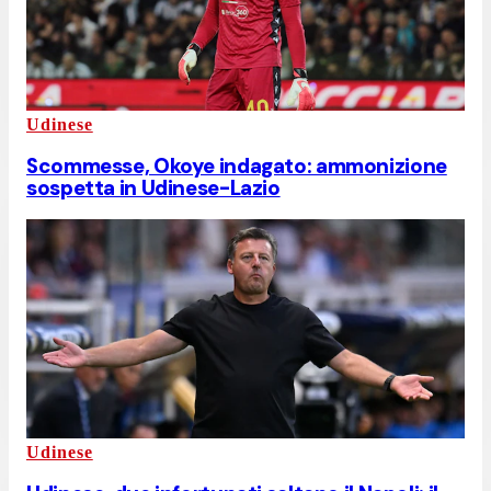
Udinese
Scommesse, Okoye indagato: ammonizione
sospetta in Udinese-Lazio
Udinese