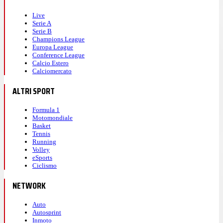
Live
Serie A
Serie B
Champions League
Europa League
Conference League
Calcio Estero
Calciomercato
ALTRI SPORT
Formula 1
Motomondiale
Basket
Tennis
Running
Volley
eSports
Ciclismo
NETWORK
Auto
Autosprint
Inmoto