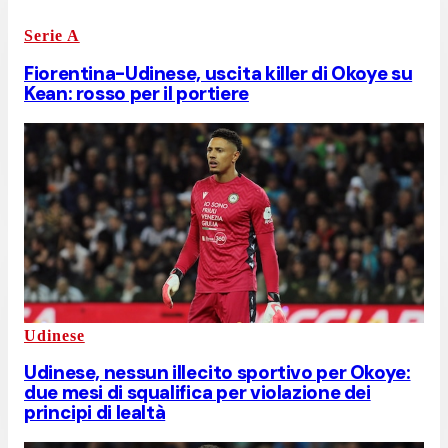
Serie A
Fiorentina-Udinese, uscita killer di Okoye su
Kean: rosso per il portiere
Udinese
Udinese, nessun illecito sportivo per Okoye:
due mesi di squalifica per violazione dei
principi di lealtà