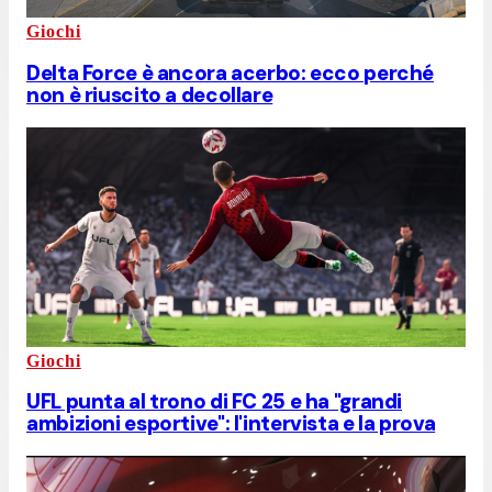
Giochi
Delta Force è ancora acerbo: ecco perché
non è riuscito a decollare
Giochi
UFL punta al trono di FC 25 e ha "grandi
ambizioni esportive": l'intervista e la prova