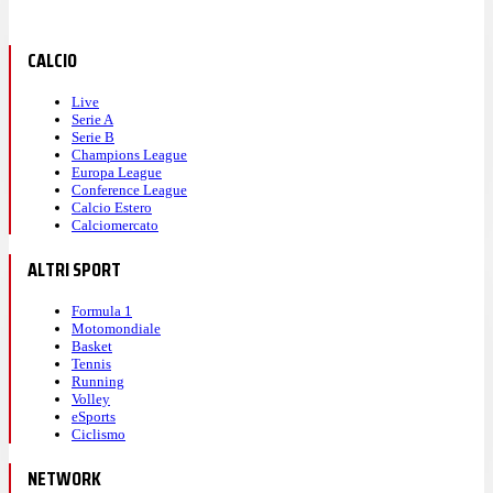
CALCIO
Live
Serie A
Serie B
Champions League
Europa League
Conference League
Calcio Estero
Calciomercato
ALTRI SPORT
Formula 1
Motomondiale
Basket
Tennis
Running
Volley
eSports
Ciclismo
NETWORK