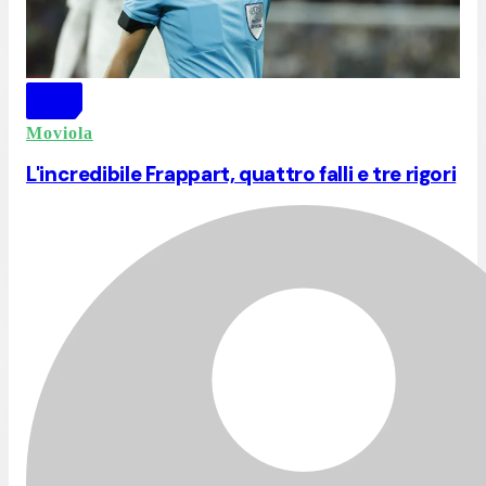
Moviola
L'incredibile Frappart, quattro falli e tre rigori