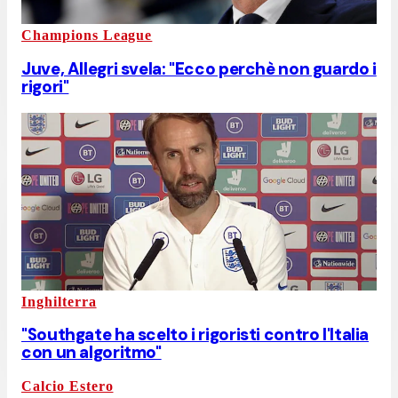
Champions League
Juve, Allegri svela: "Ecco perchè non guardo i
rigori"
Inghilterra
"Southgate ha scelto i rigoristi contro l'Italia
con un algoritmo"
Calcio Estero