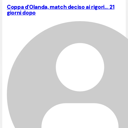
Coppa d'Olanda, match deciso ai rigori... 21
giorni dopo