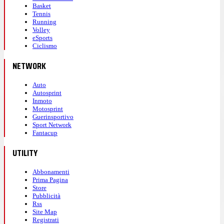
Basket
Tennis
Running
Volley
eSports
Ciclismo
NETWORK
Auto
Autosprint
Inmoto
Motosprint
Guerinsportivo
Sport Network
Fantacup
UTILITY
Abbonamenti
Prima Pagina
Store
Pubblicità
Rss
Site Map
Registrati