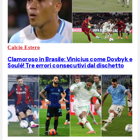
Calcio Estero
Clamoroso in Brasile: Vinicius come Dovbyk e
Soulé! Tre errori consecutivi dal dischetto