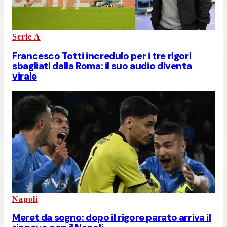
Serie A
Francesco Totti incredulo per i tre rigori
sbagliati dalla Roma: il suo audio diventa
virale
Napoli
Meret da sogno: dopo il rigore parato arriva il