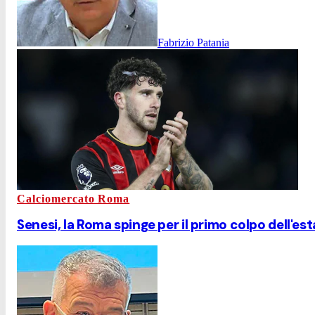
Fabrizio Patania
Calciomercato Roma
Senesi, la Roma spinge per il primo colpo dell'e