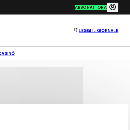
ABBONATI ORA
LEGGI IL GIORNALE
CASINÒ