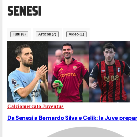
SENESI
Tutti (8)
Articoli (7)
Video (1)
Calciomercato Juventus
Da Senesi a Bernardo Silva e Celik: la Juve prepa