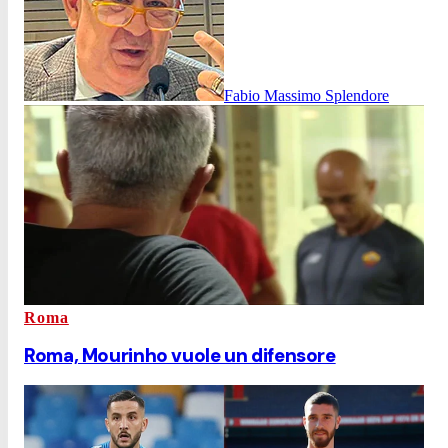
Fabio Massimo Splendore
Roma
Roma, Mourinho vuole un difensore