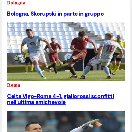
Bologna
Bologna, Skorupski in parte in gruppo
Roma
Celta Vigo-Roma 4-1, giallorossi sconfitti
nell'ultima amichevole