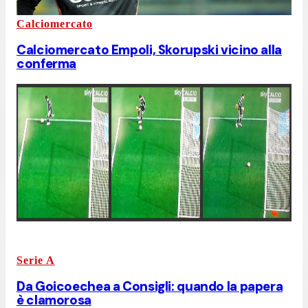
Calciomercato
Calciomercato Empoli, Skorupski vicino alla
conferma
Serie A
Da Goicoechea a Consigli: quando la papera
è clamorosa