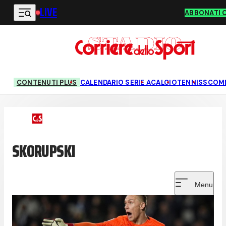
LIVE
Vai al contenuto principale
ABBONATI 
CONTENUTI PLUS
CALENDARIO SERIE A
CALCIO
TENNIS
SCOM
SKORUPSKI
Menu