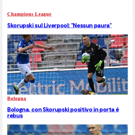
Champions League
Skorupski sul Liverpool: "Nessun paura"
Bologna
Bologna, con Skorupski positivo in porta è
rebus