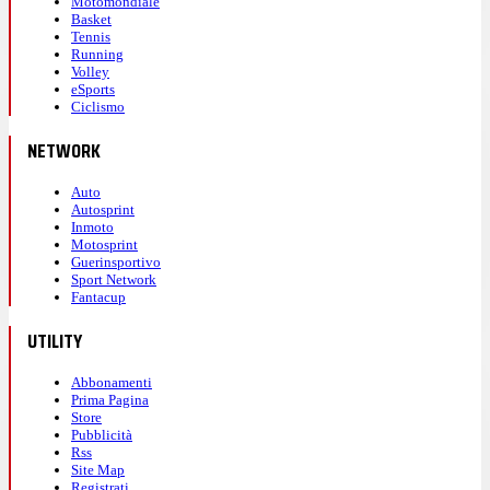
Motomondiale
Basket
Tennis
Running
Volley
eSports
Ciclismo
NETWORK
Auto
Autosprint
Inmoto
Motosprint
Guerinsportivo
Sport Network
Fantacup
UTILITY
Abbonamenti
Prima Pagina
Store
Pubblicità
Rss
Site Map
Registrati