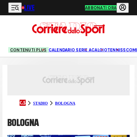
LIVE
Vai al contenuto principale
ABBONATI ORA
CONTENUTI PLUS
CALENDARIO SERIE A
CALCIO
TENNIS
SCOM
STADIO
BOLOGNA
BOLOGNA