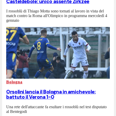
Casteldebole: unico assente Zirkzee
I rossoblù di Thiago Motta sono tornati al lavoro in vista del
match contro la Roma all'Olimpico in programma mercoledì 4
gennaio
Bologna
Orsolini lancia il Bologna in amichevole:
battuto il Verona 1-0
Una rete dell'attaccante fa esultare i rossoblù nel test disputato
al Bentegodi