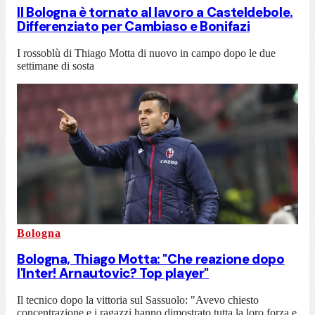
Il Bologna è tornato al lavoro a Casteldebole.
Differenziato per Cambiaso e Bonifazi
I rossoblù di Thiago Motta di nuovo in campo dopo le due
settimane di sosta
Bologna
Bologna, Thiago Motta: "Che reazione dopo
l'Inter! Arnautovic? Top player"
Il tecnico dopo la vittoria sul Sassuolo: "Avevo chiesto
concentrazione e i ragazzi hanno dimostrato tutta la loro forza e