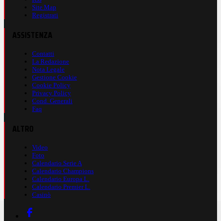
Site Map
Registrati
ASSISTENZA
Contatti
La Redazione
Nota Legale
Gestione Cookie
Cookie Policy
Privacy Policy
Cond. Generali
Faq
ALTRO
Video
Foto
Calendario Serie A
Calendario Champions
Calendario Europa L.
Calendario Premier L.
Casinò