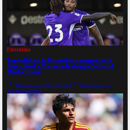
Fiorentina
Segna Ndour, la Fiorentina pareggia con il
Deportivo La Coruna e festeggia l'arrivo di
Mastantuono
Mastantuono è della Fiorentina
Mastantuono, un
giocatore baggesco