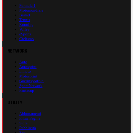
Formula 1
Motomondiale
Basket
Tennis
Running
Volley
eSports
Ciclismo
NETWORK
Auto
Autosprint
Inmoto
Motosprint
Guerinsportivo
Sport Network
Fantacup
UTILITY
Abbonamenti
Prima Pagina
Store
Pubblicità
Rss