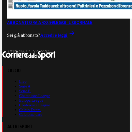
ABBONATI ORA A €0,99
LEGGI IL GIORNALE
Sei già abbonato?
Accedi e leggi
CALCIO
Live
Serie A
Serie B
Champions League
Europa League
Conference League
Calcio Estero
Calciomercato
ALTRI SPORT