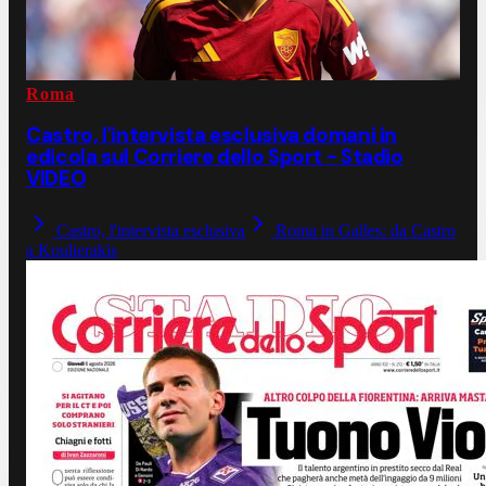
Roma
Castro, l'intervista esclusiva domani in
edicola sul Corriere dello Sport - Stadio
VIDEO
Castro, l'intervista esclusiva
Roma in Galles: da Castro
a Koulierakis