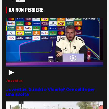
DA NON PERDERE
Juventus
Juventus, Suzuki o Vicario? Ore calde per
una svolta