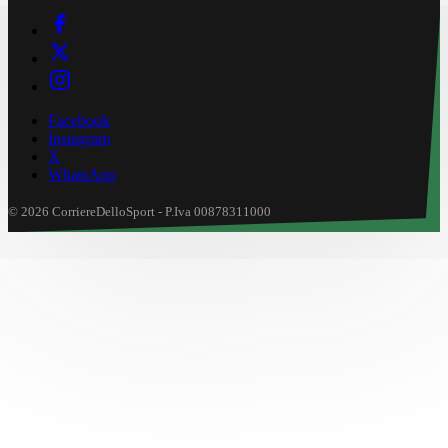
Facebook
Instagram
X
WhatsApp
© 2026 CorriereDelloSport - P.Iva 00878311000