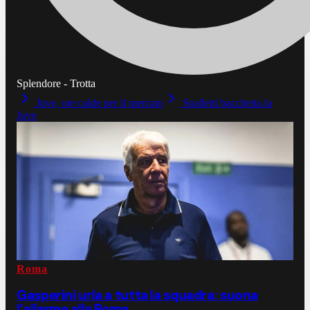
Splendore - Trotta
Juve, ore calde per il mercato
Spalletti bacchetta la
Juve
Roma
Gasperini urla a tutta la squadra: suona
l’allarme alla Roma