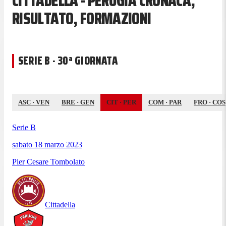
CITTADELLA - PERUGIA CRONACA,
RISULTATO, FORMAZIONI
SERIE B · 30ª GIORNATA
ASC
·
VEN
BRE
·
GEN
CIT
·
PER
COM
·
PAR
FRO
·
COS
Serie B
sabato 18 marzo 2023
Pier Cesare Tombolato
Cittadella