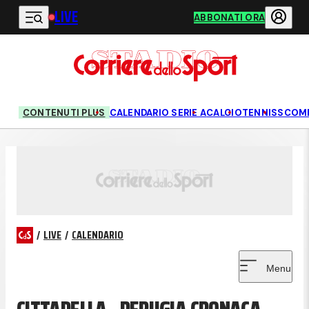
LIVE
Vai al contenuto principale
ABBONATI ORA
CONTENUTI PLUS
CALENDARIO SERIE A
CALCIO
TENNIS
SCOM
/
LIVE
/
CALENDARIO
Menu