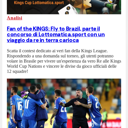
Analisi
Fan of the KINGS: Fly to Brazil, parte il
concorso di Lottomatica.sport con un
viaggio da re in terra carioca
Scatta il contest dedicato ai veri fan della Kings League.
Rispondendo a una domanda sul torneo, gli utenti potranno
volare in Brasile per vivere un'esperienza da vero Re alle Kings
World Cup Nations e vincere le divise da gioco ufficiali delle
12 squadre!