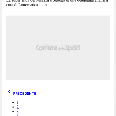
La super sfida del Meazza è oggetto di una dettagliata analisi a
cura di Lottomatica.sport
PRECEDENTE
1
2
3