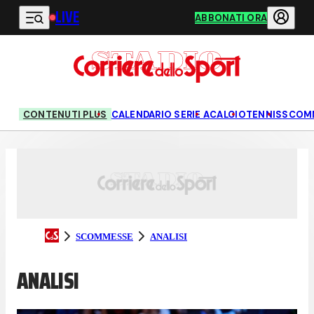
LIVE
Vai al contenuto principale
ABBONATI ORA
CONTENUTI PLUS
CALENDARIO SERIE A
CALCIO
TENNIS
SCOM
SCOMMESSE
ANALISI
ANALISI