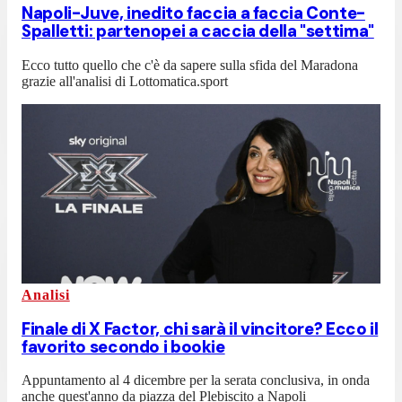
Napoli-Juve, inedito faccia a faccia Conte-
Spalletti: partenopei a caccia della "settima"
Ecco tutto quello che c'è da sapere sulla sfida del Maradona
grazie all'analisi di Lottomatica.sport
Analisi
Finale di X Factor, chi sarà il vincitore? Ecco il
favorito secondo i bookie
Appuntamento al 4 dicembre per la serata conclusiva, in onda
anche quest'anno da piazza del Plebiscito a Napoli