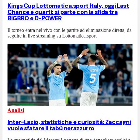
Kings Cup Lottomatica.sport Italy, oggi Last
Chance e quarti: si parte con la sfida tra
BIGBRO e D-POWER
Il torneo entra nel vivo con le partite ad eliminazione diretta, da
seguire in live streaming su Lottomatica.sport
Analisi
Inter-Lazio, statistiche e curiosità: Zaccagni
vuole sfatare il tabù nerazzurro