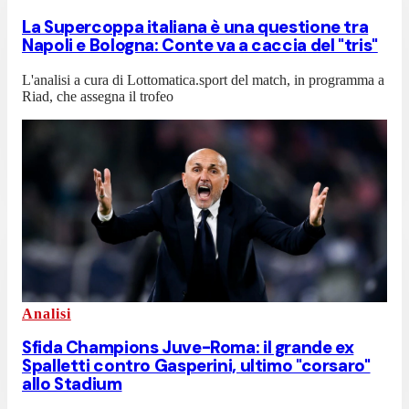
La Supercoppa italiana è una questione tra
Napoli e Bologna: Conte va a caccia del "tris"
L'analisi a cura di Lottomatica.sport del match, in programma a
Riad, che assegna il trofeo
Analisi
Sfida Champions Juve-Roma: il grande ex
Spalletti contro Gasperini, ultimo "corsaro"
allo Stadium