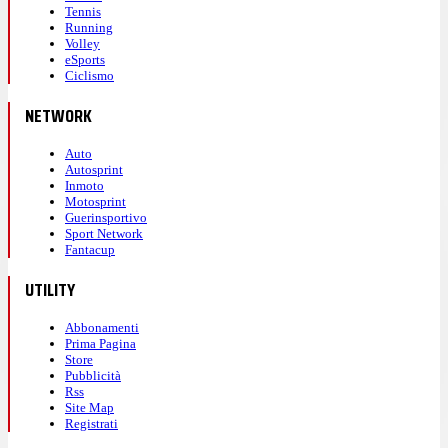
Tennis
Running
Volley
eSports
Ciclismo
NETWORK
Auto
Autosprint
Inmoto
Motosprint
Guerinsportivo
Sport Network
Fantacup
UTILITY
Abbonamenti
Prima Pagina
Store
Pubblicità
Rss
Site Map
Registrati