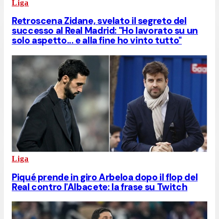
Liga
Retroscena Zidane, svelato il segreto del
successo al Real Madrid: "Ho lavorato su un
solo aspetto... e alla fine ho vinto tutto"
Liga
Piqué prende in giro Arbeloa dopo il flop del
Real contro l'Albacete: la frase su Twitch