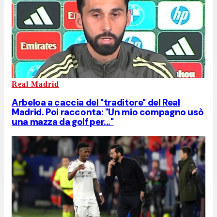
Real Madrid
Arbeloa a caccia del "traditore" del Real
Madrid. Poi racconta: "Un mio compagno usò
una mazza da golf per..."