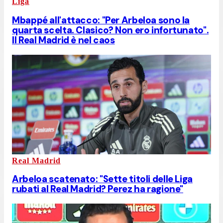
Liga
Mbappé all'attacco: "Per Arbeloa sono la
quarta scelta. Clasico? Non ero infortunato".
Il Real Madrid è nel caos
Real Madrid
Arbeloa scatenato: "Sette titoli delle Liga
rubati al Real Madrid? Perez ha ragione"