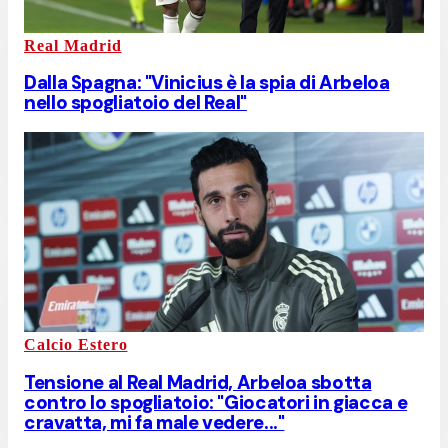
Real Madrid
Dalla Spagna: "Vinicius è la spia di Arbeloa
nello spogliatoio del Real"
Calcio Estero
Tensione al Real Madrid, Arbeloa sbotta
contro lo spogliatoio: "Giocatori in giacca e
cravatta, mi fa male vedere..."