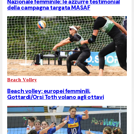
Nazionale femminile: le azzurre testimonial
della campagna targata MASAF
Beach Volley
Beach volley: europei femminili,
Gottardi/Orsi Toth volano agli ottavi