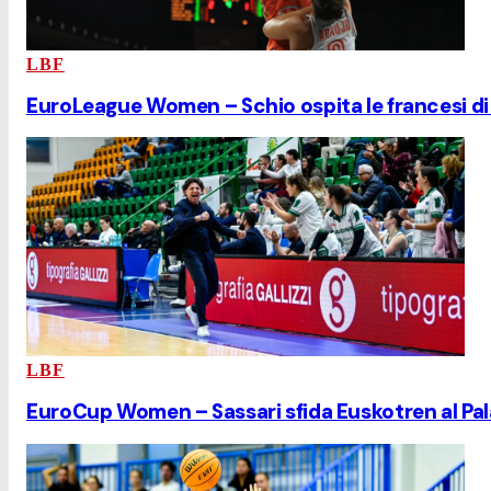
LBF
EuroLeague Women – Schio ospita le francesi di 
LBF
EuroCup Women – Sassari sfida Euskotren al PalaS