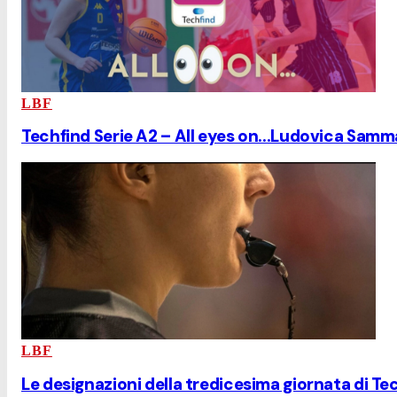
LBF
Techfind Serie A2 – All eyes on...Ludovica Samma
LBF
Le designazioni della tredicesima giornata di Tec