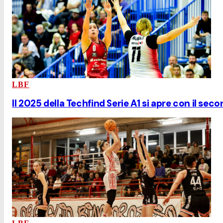
LBF
Il 2025 della Techfind Serie A1 si apre con il sec