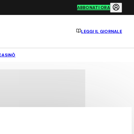
ABBONATI ORA
LEGGI IL GIORNALE
CASINÒ