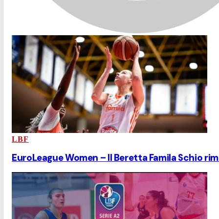
LBF
EuroLeague Women – Il Beretta Famila Schio ri