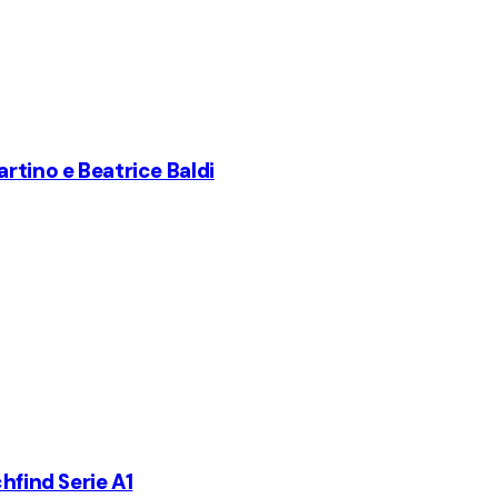
rtino e Beatrice Baldi
hfind Serie A1