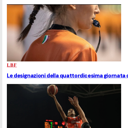
LBF
Le designazioni della quattordicesima giornata 