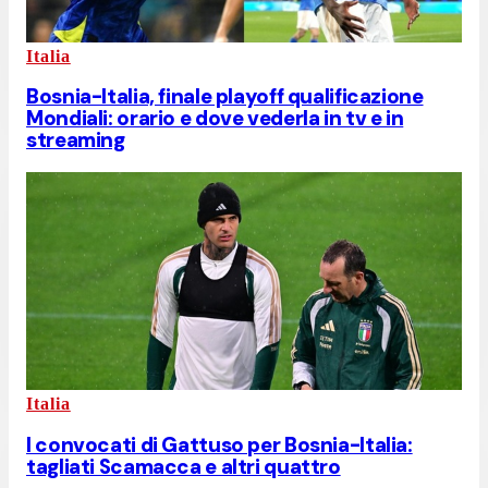
Italia
Bosnia-Italia, finale playoff qualificazione
Mondiali: orario e dove vederla in tv e in
streaming
Italia
I convocati di Gattuso per Bosnia-Italia:
tagliati Scamacca e altri quattro