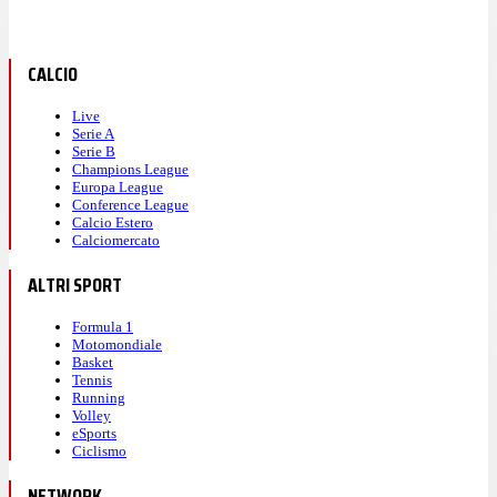
CALCIO
Live
Serie A
Serie B
Champions League
Europa League
Conference League
Calcio Estero
Calciomercato
ALTRI SPORT
Formula 1
Motomondiale
Basket
Tennis
Running
Volley
eSports
Ciclismo
NETWORK