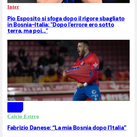
Inter
Pio Esposito si sfoga dopo il rigore sbagliato
in Bosnia-Italia: "Dopo l'errore ero sotto
terra, ma poi..."
Calcio Estero
Fabrizio Danese: “La mia Bosnia dopo l’Italia”