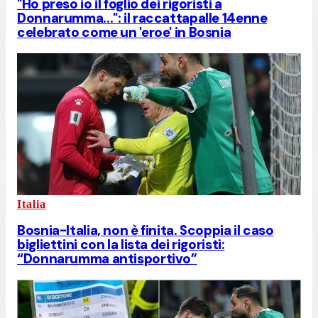
"Ho preso io il foglio dei rigoristi a
Donnarumma...": il raccattapalle 14enne
celebrato come un 'eroe' in Bosnia
Italia
Bosnia-Italia, non è finita. Scoppia il caso
bigliettini con la lista dei rigoristi:
“Donnarumma antisportivo”