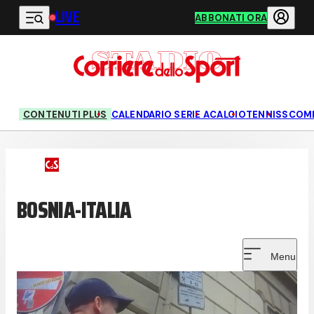
LIVE
Vai al contenuto principale
ABBONATI ORA
CONTENUTI PLUS
CALENDARIO SERIE A
CALCIO
TENNIS
SCOM
BOSNIA-ITALIA
Menu