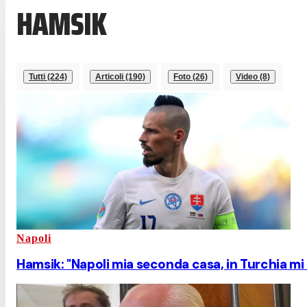
HAMSIK
Tutti (224)
Articoli (190)
Foto (26)
Video (8)
Napoli
Hamsik: "Napoli mia seconda casa, in Turchia mi