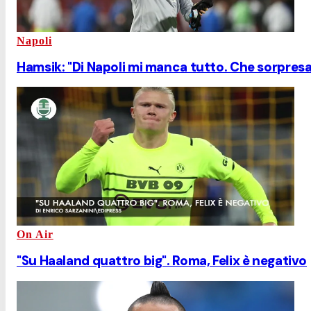
Napoli
Hamsik: "Di Napoli mi manca tutto. Che sorpresa 
On Air
"Su Haaland quattro big". Roma, Felix è negativo