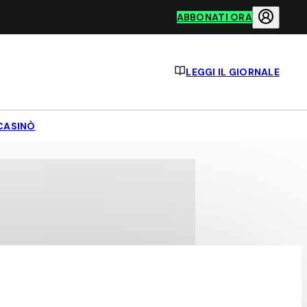
ABBONATI ORA
LEGGI IL GIORNALE
CASINÒ