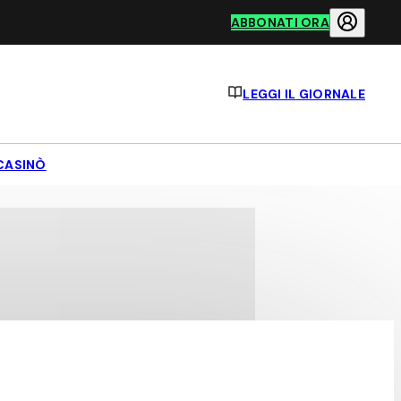
ABBONATI ORA
LEGGI IL GIORNALE
CASINÒ