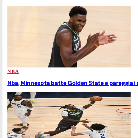
NBA
Nba, Minnesota batte Golden State e pareggia i c