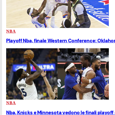
NBA
Playoff Nba, finale Western Conference: Oklaho
NBA
Nba, Knicks e Minnesota vedono le finali playof