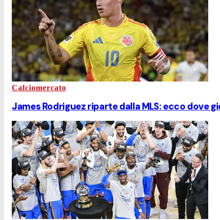
Calciomercato
James Rodriguez riparte dalla MLS: ecco dove gio