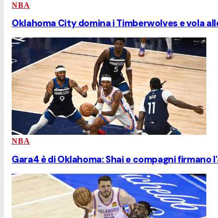
NBA
Oklahoma City domina i Timberwolves e vola alle
NBA
Gara4 è di Oklahoma: Shai e compagni firmano l