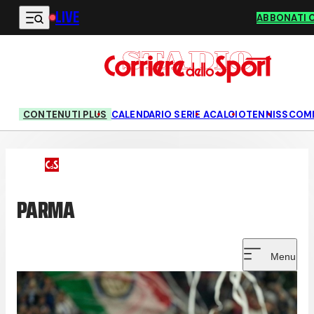
LIVE
Vai al contenuto principale
ABBONATI 
CONTENUTI PLUS
CALENDARIO SERIE A
CALCIO
TENNIS
SCOM
PARMA
Menu