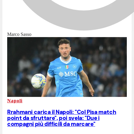
Marco Sasso
Napoli
Rrahmani carica il Napoli: "Col Pisa match
point da sfruttare", poi svela: "Due i
compagni più difficili da marcare"