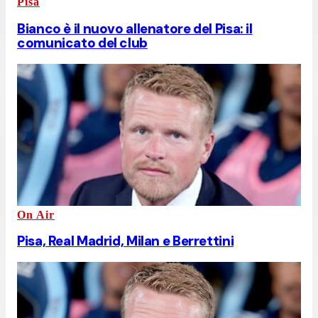
Pisa
Bianco è il nuovo allenatore del Pisa: il
comunicato del club
On Air
Pisa, Real Madrid, Milan e Berrettini