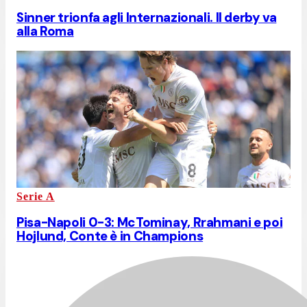
Sinner trionfa agli Internazionali. Il derby va
alla Roma
Serie A
Pisa-Napoli 0-3: McTominay, Rrahmani e poi
Hojlund, Conte è in Champions