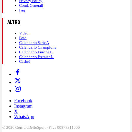
Privacy Policy
Cond. Generali
Faq
ALTRO
Video
Foto
Calendario Serie A
Calendario Champions
Calendario Europa L.
Calendario Premier L.
Casinò
Facebook
Instagram
X
WhatsApp
© 2026 CorriereDelloSport - P.Iva 00878311000