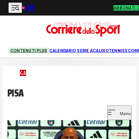
LIVE
Vai al contenuto principale
ABBONATI 
CONTENUTI PLUS
CALENDARIO SERIE A
CALCIO
TENNIS
SCOM
PISA
Menu