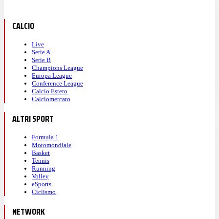
CALCIO
Live
Serie A
Serie B
Champions League
Europa League
Conference League
Calcio Estero
Calciomercato
ALTRI SPORT
Formula 1
Motomondiale
Basket
Tennis
Running
Volley
eSports
Ciclismo
NETWORK