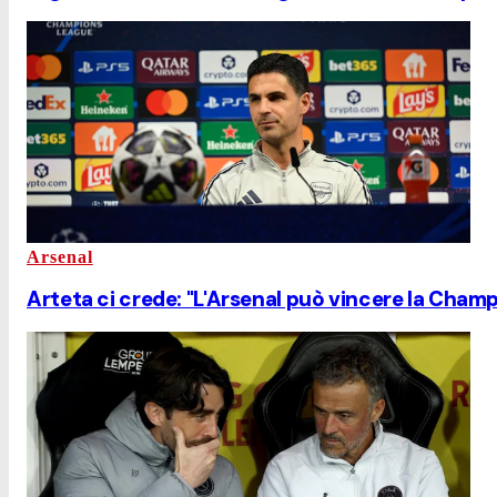
Arsenal
Arteta ci crede: "L'Arsenal può vincere la Cham