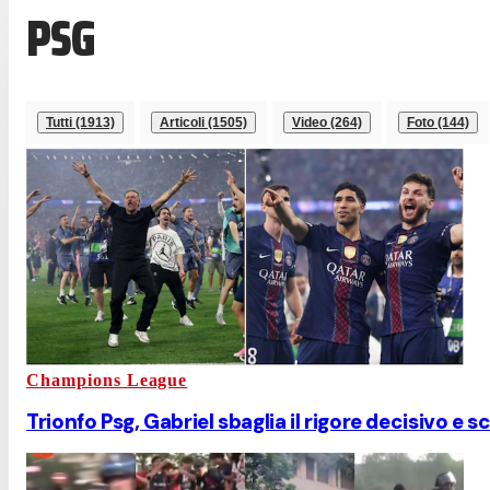
PSG
Tutti (1913)
Articoli (1505)
Video (264)
Foto (144)
Champions League
Trionfo Psg, Gabriel sbaglia il rigore decisivo e 