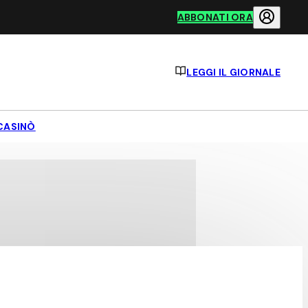
ABBONATI ORA
LEGGI IL GIORNALE
CASINÒ