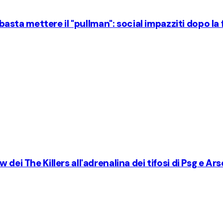
n basta mettere il "pullman": social impazziti dopo la
dei The Killers all'adrenalina dei tifosi di Psg e Ar