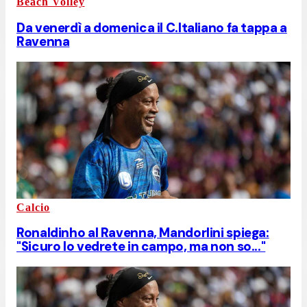
Beach Volley
Da venerdì a domenica il C.Italiano fa tappa a
Ravenna
Calcio
Ronaldinho al Ravenna, Mandorlini spiega:
"Sicuro lo vedrete in campo, ma non so..."