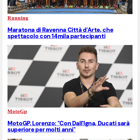
Running
Maratona di Ravenna Città d'Arte, che
spettacolo con 14mila partecipanti
MotoGp
MotoGP, Lorenzo: "Con Dall'Igna, Ducati sarà
superiore per molti anni"