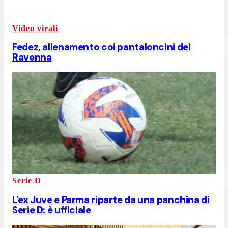
Video virali
Fedez, allenamento coi pantaloncini del
Ravenna
Serie D
L'ex Juve e Parma riparte da una panchina di
Serie D: è ufficiale