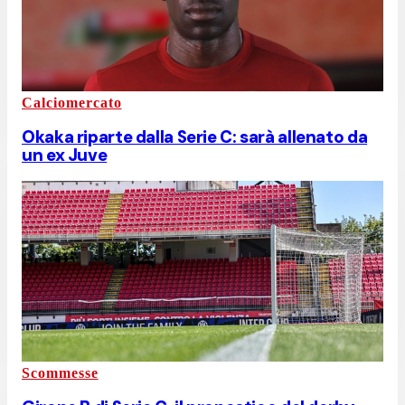
Calciomercato
Okaka riparte dalla Serie C: sarà allenato da
un ex Juve
Scommesse