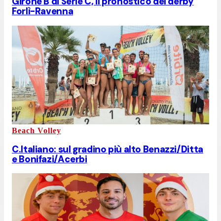
Girone B di Serie C, il pronostico del derby
Forlì-Ravenna
Beach Volley
C.Italiano: sul gradino più alto Benazzi/Ditta
e Bonifazi/Acerbi