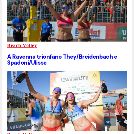
Beach Volley
A Ravenna trionfano They/Breidenbach e
Spadoni/Ulisse