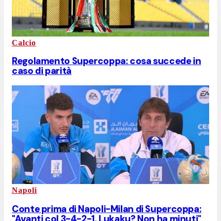
Calcio
Regolamento Supercoppa: cosa succede in
caso di parità
Napoli
Conte prima di Napoli-Milan di Supercoppa:
"Avanti col 3-4-2-1. Lukaku? Non ha minuti"