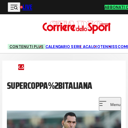
LIVE
Vai al contenuto principale
ABBONATI 
CONTENUTI PLUS
CALENDARIO SERIE A
CALCIO
TENNIS
SCOM
SUPERCOPPA%2BITALIANA
Menu