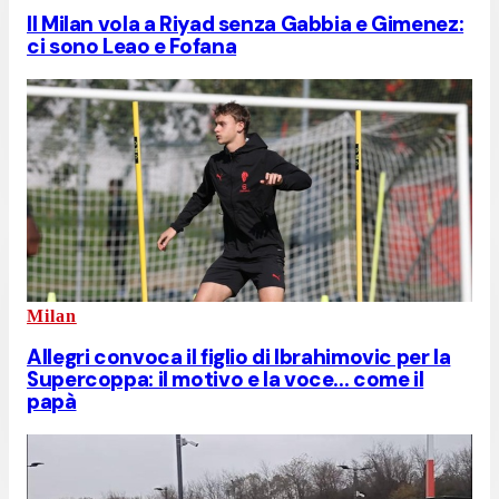
Il Milan vola a Riyad senza Gabbia e Gimenez:
ci sono Leao e Fofana
Milan
Allegri convoca il figlio di Ibrahimovic per la
Supercoppa: il motivo e la voce... come il
papà