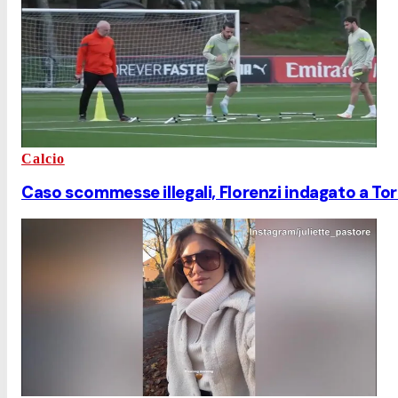
Calcio
Caso scommesse illegali, Florenzi indagato a To