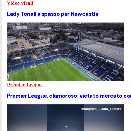
Video virali
Lady Tonali a spasso per Newcastle
Premier League
Premier League, clamoroso: vietato mercato con