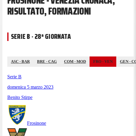
FROSINONE - VENEZIA CRONACA,
RISULTATO, FORMAZIONI
SERIE B · 28ª GIORNATA
ASC
·
BAR
BRE
·
CAG
COM
·
MOD
FRO
·
VEN
GEN
·
C
Serie B
domenica 5 marzo 2023
Benito Stirpe
Frosinone