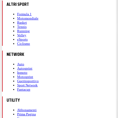
ALTRI SPORT
Formula 1
Motomondiale
Basket
Tennis
Running
Volley
eSports
Ciclismo
NETWORK
Auto
Autosprint
Inmoto
Motosprint
Guerinsportivo
Sport Network
Fantacup
UTILITY
Abbonamenti
Prima Pagina