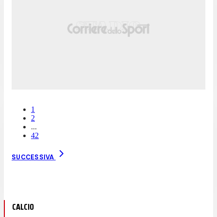
1
2
...
42
SUCCESSIVA
CALCIO