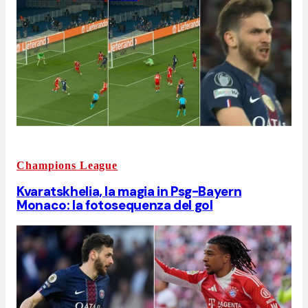
Champions League
Kvaratskhelia, la magia in Psg-Bayern
Monaco: la fotosequenza del gol