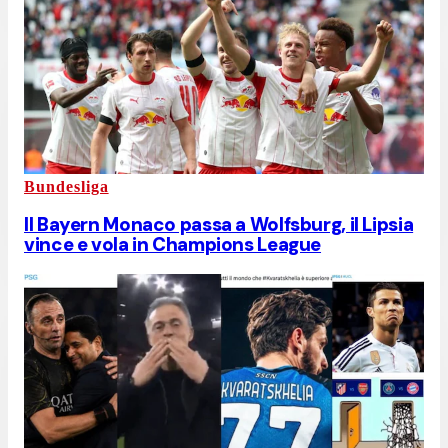
Bundesliga
Il Bayern Monaco passa a Wolfsburg, il Lipsia
vince e vola in Champions League