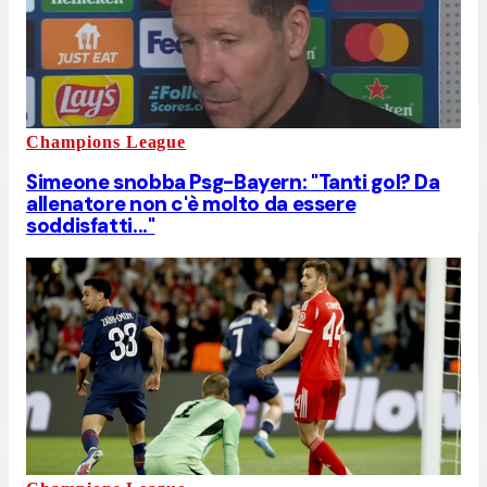
Champions League
Simeone snobba Psg-Bayern: "Tanti gol? Da
allenatore non c'è molto da essere
soddisfatti..."