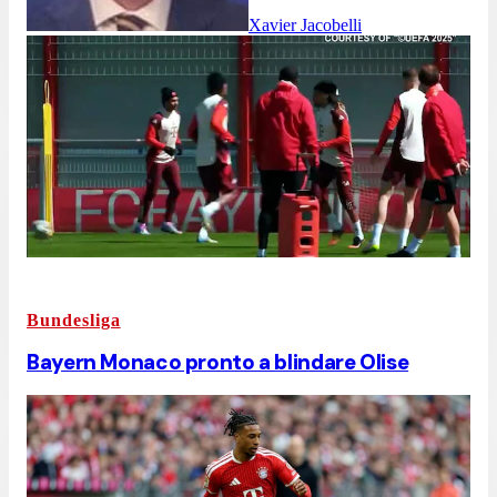
Xavier Jacobelli
Bundesliga
Bayern Monaco pronto a blindare Olise