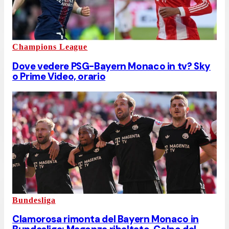
Champions League
Dove vedere PSG-Bayern Monaco in tv? Sky
o Prime Video, orario
Bundesliga
Clamorosa rimonta del Bayern Monaco in