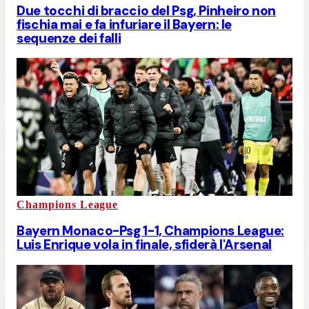
Due tocchi di braccio del Psg, Pinheiro non
fischia mai e fa infuriare il Bayern: le
sequenze dei falli
Champions League
Bayern Monaco-Psg 1-1, Champions League:
Luis Enrique vola in finale, sfiderà l'Arsenal