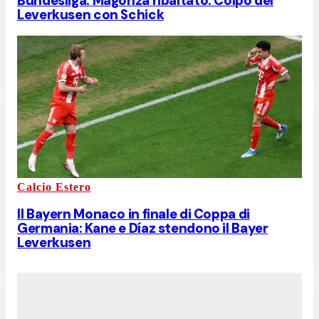
Bundesliga: Magonza ribaltato. Colpo del
Leverkusen con Schick
Calcio Estero
Il Bayern Monaco in finale di Coppa di
Germania: Kane e Díaz stendono il Bayer
Leverkusen