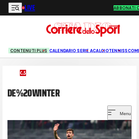
LIVE
Vai al contenuto principale
ABBONATI 
CONTENUTI PLUS
CALENDARIO SERIE A
CALCIO
TENNIS
SCOM
DE%20WINTER
Menu