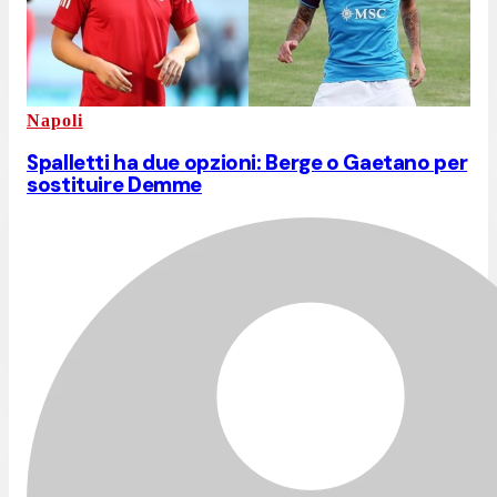
Napoli
Spalletti ha due opzioni: Berge o Gaetano per
sostituire Demme