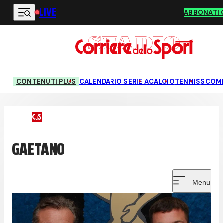
LIVE
Vai al contenuto principale
ABBONATI 
CONTENUTI PLUS
CALENDARIO SERIE A
CALCIO
TENNIS
SCOM
GAETANO
Menu