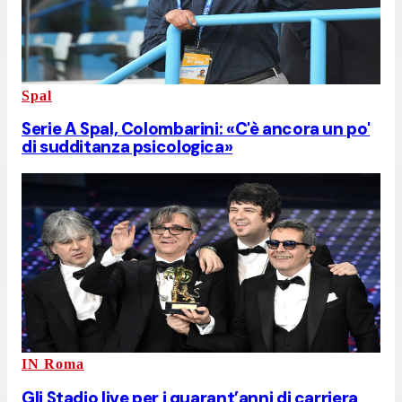
Spal
Serie A Spal, Colombarini: «C'è ancora un po'
di sudditanza psicologica»
IN Roma
Gli Stadio live per i quarant’anni di carriera