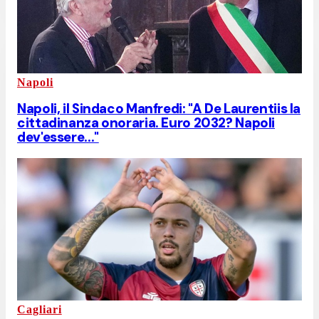
Napoli
Napoli, il Sindaco Manfredi: "A De Laurentiis la
cittadinanza onoraria. Euro 2032? Napoli
dev'essere..."
Cagliari