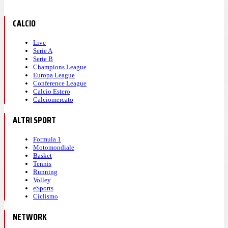
CALCIO
Live
Serie A
Serie B
Champions League
Europa League
Conference League
Calcio Estero
Calciomercato
ALTRI SPORT
Formula 1
Motomondiale
Basket
Tennis
Running
Volley
eSports
Ciclismo
NETWORK