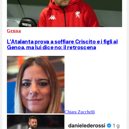
Genoa
L’Atalanta prova a soffiare Criscito e i figli al
Genoa, ma lui dice no: il retroscena
Chiara Zucchelli