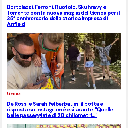
Bortolazzi, Ferroni, Ruotolo, Skuhravy e
Torrente con la nuova maglia del Genoa per il
35° anniversario della storica impresa di
Anfield
Genoa
De Rossi e Sarah Felberbaum, il botta e
risposta su Instagram è esilarante: "Quelle
belle passeggiate di 20 chilometri…"