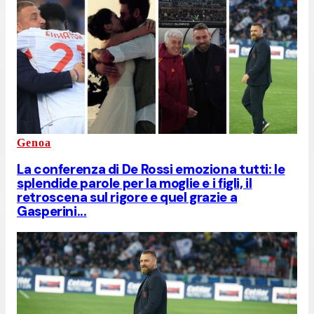
Genoa
La conferenza di De Rossi emoziona tutti: le
splendide parole per la moglie e i figli, il
retroscena sul rigore e quel grazie a
Gasperini...