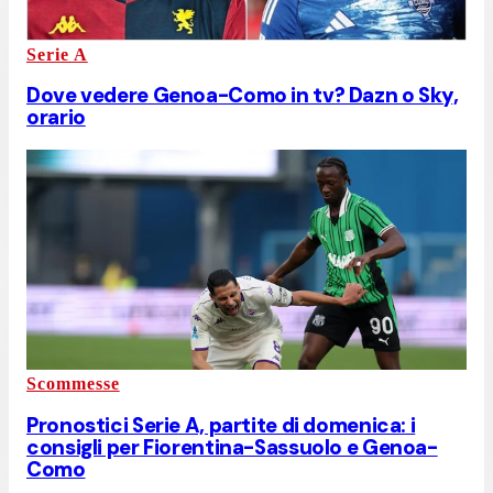
Serie A
Dove vedere Genoa-Como in tv? Dazn o Sky,
orario
Scommesse
Pronostici Serie A, partite di domenica: i
consigli per Fiorentina-Sassuolo e Genoa-
Como