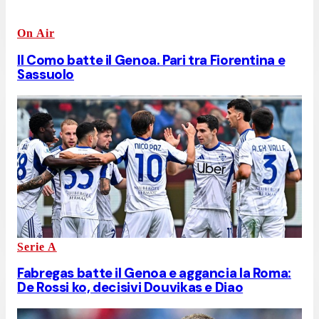
On Air
Il Como batte il Genoa. Pari tra Fiorentina e
Sassuolo
Serie A
Fabregas batte il Genoa e aggancia la Roma:
De Rossi ko, decisivi Douvikas e Diao