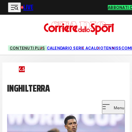
LIVE
Vai al contenuto principale
ABBONATI 
CONTENUTI PLUS
CALENDARIO SERIE A
CALCIO
TENNIS
SCOM
INGHILTERRA
Menu