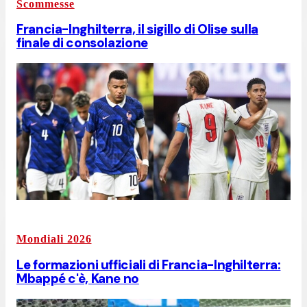
Scommesse
Francia-Inghilterra, il sigillo di Olise sulla
finale di consolazione
Mondiali 2026
Le formazioni ufficiali di Francia-Inghilterra:
Mbappé c'è, Kane no