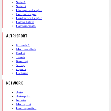
Serie A
Serie B
Champions League
Europa League
Conference League
Calcio Estero
Calciomercato
ALTRI SPORT
Formula 1
Motomondiale
Basket
Tennis
Running
Volley
eSports
Ciclismo
NETWORK
Auto
Autosprint
Inmoto
Motosprint
Guerinsportivo