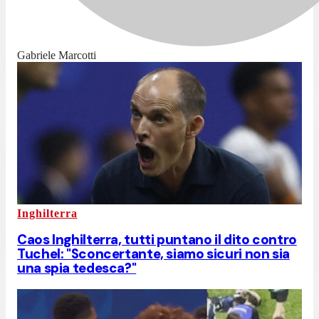
Gabriele Marcotti
Inghilterra
Caos Inghilterra, tutti puntano il dito contro
Tuchel: "Sconcertante, siamo sicuri non sia
una spia tedesca?"