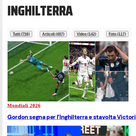
INGHILTERRA
Tutti (756)
Articoli (497)
Video (142)
Foto (117)
Mondiali 2026
Gordon segna per l’Inghilterra e stavolta Victor