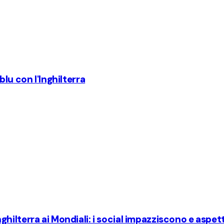
lu con l'Inghilterra
'Inghilterra ai Mondiali: i social impazziscono e aspe