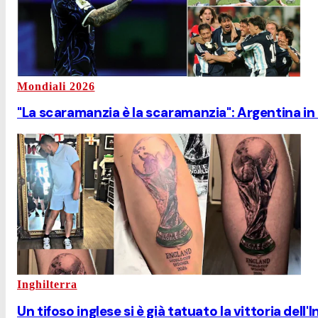
Mondiali 2026
"La scaramanzia è la scaramanzia": Argentina in b
Inghilterra
Un tifoso inglese si è già tatuato la vittoria dell