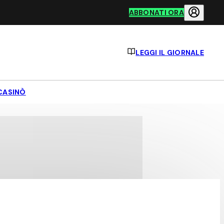
ABBONATI ORA
LEGGI IL GIORNALE
CASINÒ