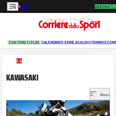
LIVE
Vai al contenuto principale
ABBONATI 
CONTENUTI PLUS
CALENDARIO SERIE A
CALCIO
TENNIS
SCOM
KAWASAKI
Menu