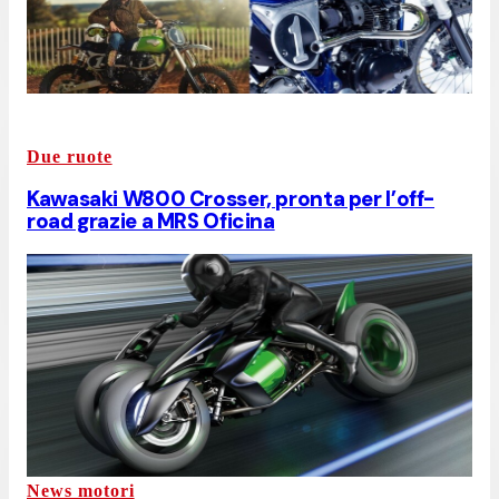
Due ruote
Kawasaki W800 Crosser, pronta per l’off-
road grazie a MRS Oficina
News motori