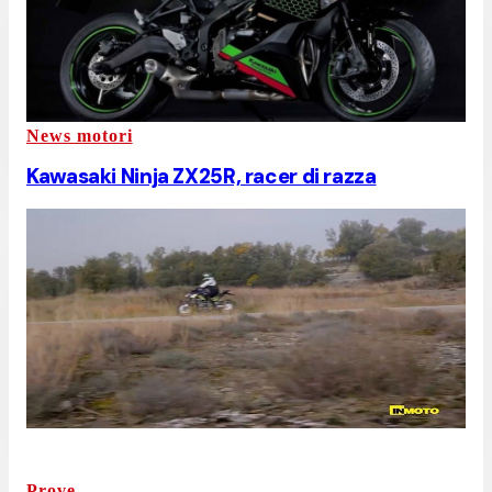
News motori
Kawasaki Ninja ZX25R, racer di razza
Prove