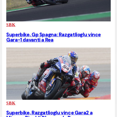
SBK
Superbike, Gp Spagna: Razgatlioglu vince
Gara-1 davanti a Rea
SBK
Superbike, Razgatlioglu vince Gara2 a