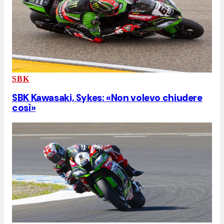
SBK
SBK Kawasaki, Sykes: «Non volevo chiudere
così»