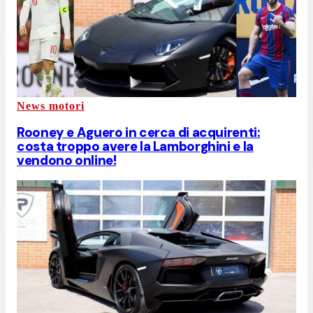
News motori
Rooney e Aguero in cerca di acquirenti:
costa troppo avere la Lamborghini e la
vendono online!