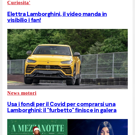
Curiosita'
Elettra Lamborghini, il video manda in
visibilio i fan!
News motori
Usa i fondi per il Covid per comprarsi una
Lamborghini: il "furbetto" finisce in galera