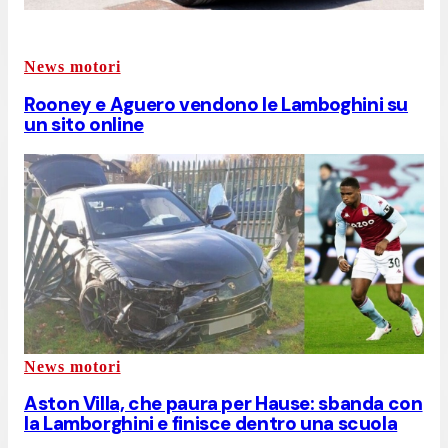
News motori
Rooney e Aguero vendono le Lamboghini su
un sito online
News motori
Aston Villa, che paura per Hause: sbanda con
la Lamborghini e finisce dentro una scuola