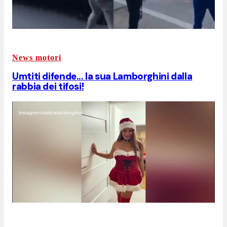
News motori
Umtiti difende... la sua Lamborghini dalla
rabbia dei tifosi!