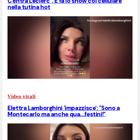
C'entra Leclerc". E fa lo show col cellulare
nella tutina hot
Video virali
Elettra Lamborghini 'impazzisce': "Sono a
Montecarlo ma anche qua...festini!"