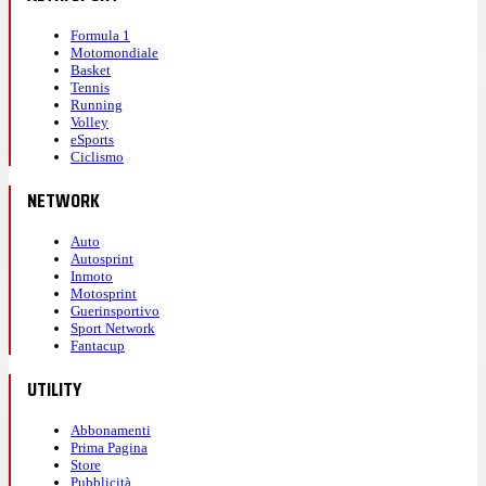
Formula 1
Motomondiale
Basket
Tennis
Running
Volley
eSports
Ciclismo
NETWORK
Auto
Autosprint
Inmoto
Motosprint
Guerinsportivo
Sport Network
Fantacup
UTILITY
Abbonamenti
Prima Pagina
Store
Pubblicità