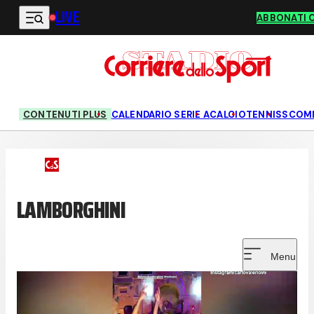
LIVE
Vai al contenuto principale
ABBONATI 
CONTENUTI PLUS
CALENDARIO SERIE A
CALCIO
TENNIS
SCOM
LAMBORGHINI
Menu