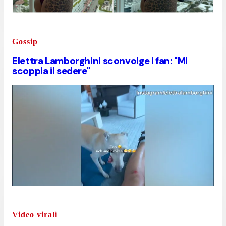
Gossip
Elettra Lamborghini sconvolge i fan: "Mi
scoppia il sedere"
Video virali