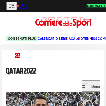
LIVE
Vai al contenuto principale
ABBONATI 
CONTENUTI PLUS
CALENDARIO SERIE A
CALCIO
TENNIS
SCOM
QATAR2022
Menu