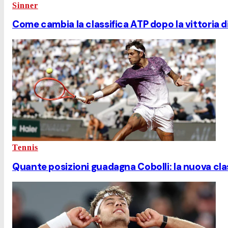
Sinner
Come cambia la classifica ATP dopo la vittoria 
Tennis
Quante posizioni guadagna Cobolli: la nuova cla