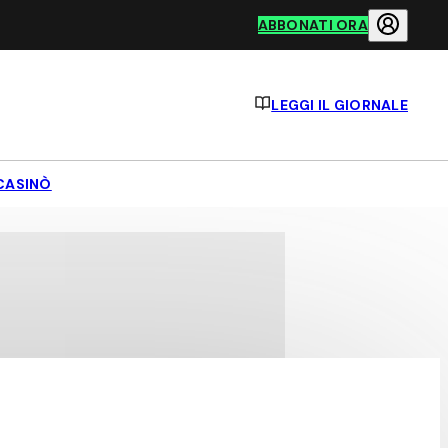
ABBONATI ORA
LEGGI IL GIORNALE
CASINÒ