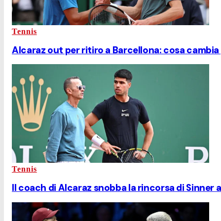
Tennis
Alcaraz out per ritiro a Barcellona: cosa cambia 
Tennis
Il coach di Alcaraz snobba la rincorsa di Sinner