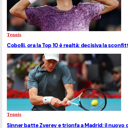
Tennis
Cobolli, ora la Top 10 è realtà: decisiva la sconf
Tennis
Sinner batte Zverev e trionfa a Madrid: il nuovo 