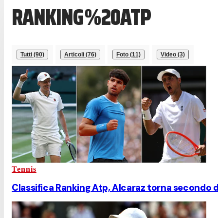
RANKING%20ATP
Tutti (90)
Articoli (76)
Foto (11)
Video (3)
Tennis
Classifica Ranking Atp, Alcaraz torna secondo d