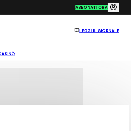
ABBONATI ORA
LEGGI IL GIORNALE
CASINÒ