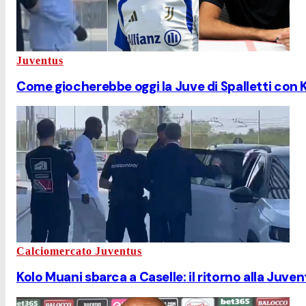
Juventus
Come giocherebbe oggi la Juve di Spalletti con 
Calciomercato Juventus
Kolo Muani sbarca a Caselle: il ritorno alla Juven