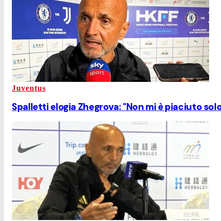
Juventus
Spalletti elogia Zhegrova: "Non mi è piaciuto solo 