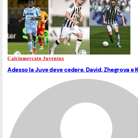
Calciomercato Juventus
Adesso la Juve deve cedere. David, Zhegrova e K