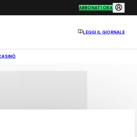
ABBONATI ORA
LEGGI IL GIORNALE
CASINÒ