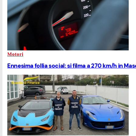
Motori
Ennesima follia social: si filma a 270 km/h in Ma