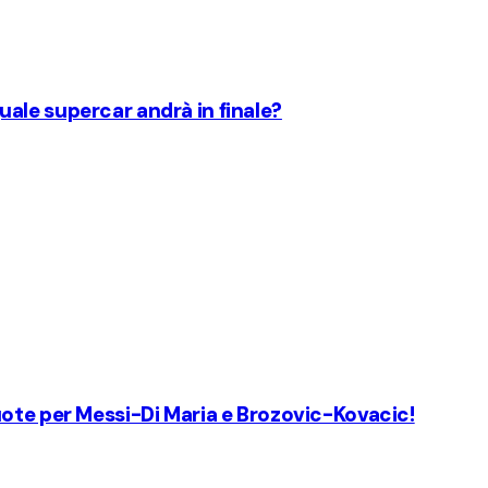
ale supercar andrà in finale?
uote per Messi-Di Maria e Brozovic-Kovacic!