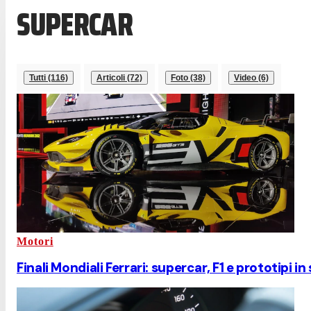
SUPERCAR
Tutti (116)
Articoli (72)
Foto (38)
Video (6)
Motori
Finali Mondiali Ferrari: supercar, F1 e prototipi i