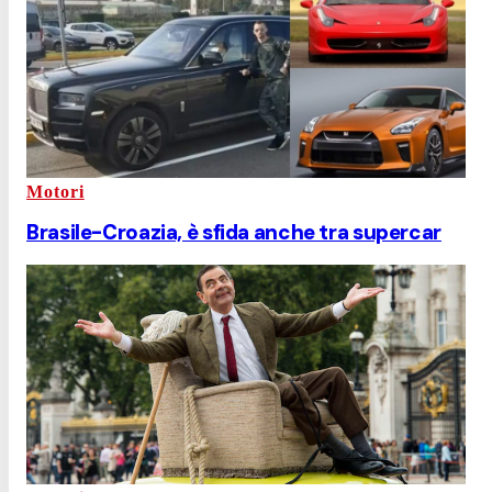
Motori
Brasile-Croazia, è sfida anche tra supercar