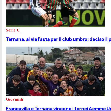
Serie C
Ternana, al via l'asta per il club umbro: deciso il
Giovanili
Francavilla e Ternana vincono i tornei Aemme Un