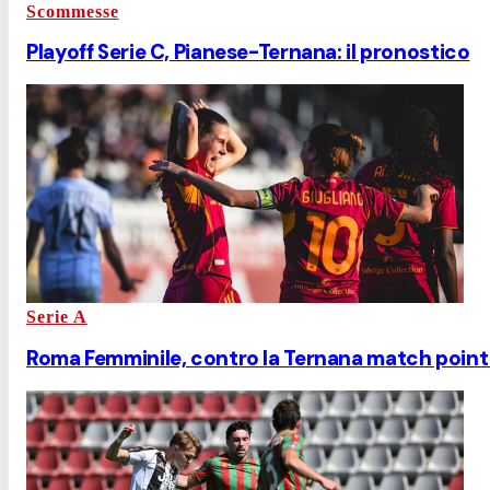
Scommesse
Playoff Serie C, Pianese-Ternana: il pronostico
Serie A
Roma Femminile, contro la Ternana match point 