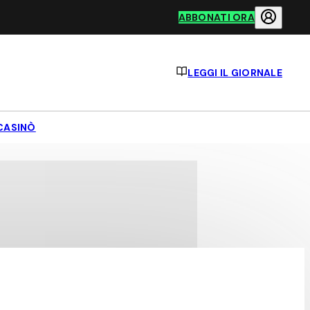
ABBONATI ORA
LEGGI IL GIORNALE
CASINÒ