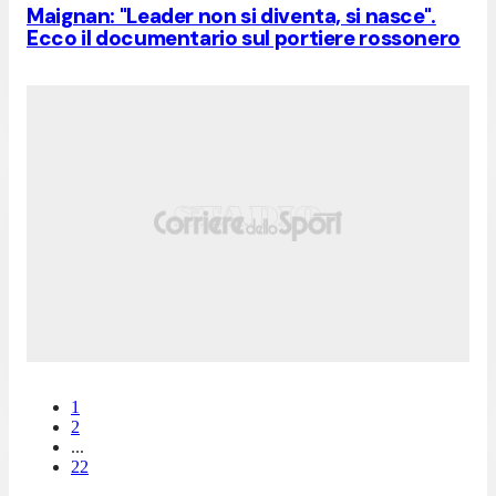
Maignan: "Leader non si diventa, si nasce".
Ecco il documentario sul portiere rossonero
1
2
...
22