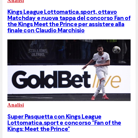
Analisi
Kings League Lottomatica.sport, ottavo
Matchday e nuova tappa del concorso Fan of
the Kings Meet the Prince per assistere alla
finale con Claudio Marchisio
Analisi
Super Pasquetta con Kings League
Lottomatica.sport e concorso "Fan of the
Kings: Meet the Prince"