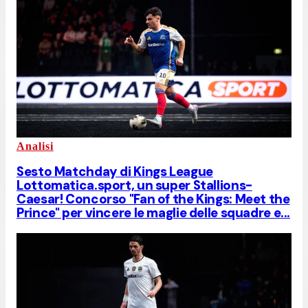
Analisi
Sesto Matchday di Kings League
Lottomatica.sport, un super Stallions-
Caesar! Concorso "Fan of the Kings: Meet the
Prince" per vincere le maglie delle squadre e...