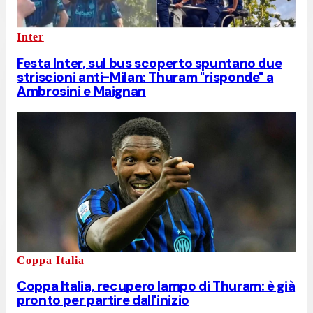
Inter
Festa Inter, sul bus scoperto spuntano due
striscioni anti-Milan: Thuram "risponde" a
Ambrosini e Maignan
Coppa Italia
Coppa Italia, recupero lampo di Thuram: è già
pronto per partire dall'inizio