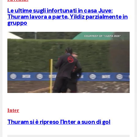
Le ultime sugli infortunati in casa Juve:
Thuram lavora a parte, Yildiz parzialmente in
gruppo
Inter
Thuram si è ripreso l'Inter a suon di gol