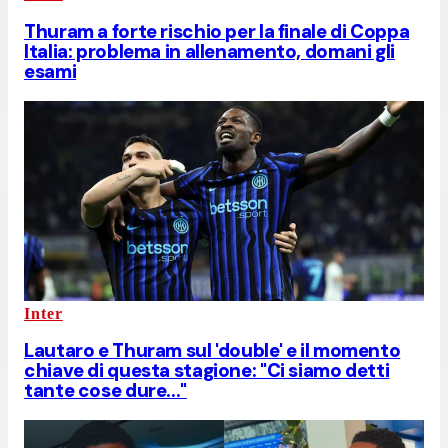
Thuram a forte rischio per la finale di Coppa
Italia: problema in allenamento, domani gli
esami
Inter
Lautaro e Thuram sul 'double' e il momento
chiave di questa stagione: "Ci siamo detti
tante cose dure..."