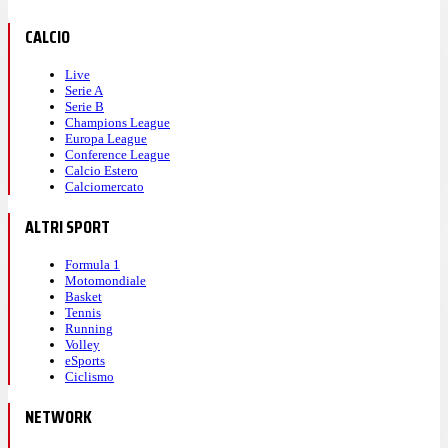
CALCIO
Live
Serie A
Serie B
Champions League
Europa League
Conference League
Calcio Estero
Calciomercato
ALTRI SPORT
Formula 1
Motomondiale
Basket
Tennis
Running
Volley
eSports
Ciclismo
NETWORK