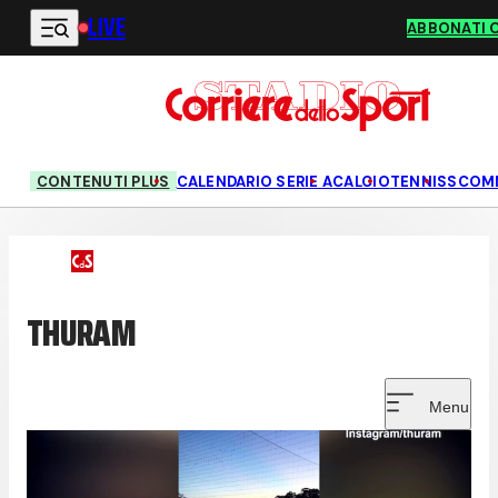
LIVE
Vai al contenuto principale
ABBONATI 
CONTENUTI PLUS
CALENDARIO SERIE A
CALCIO
TENNIS
SCOM
THURAM
Menu