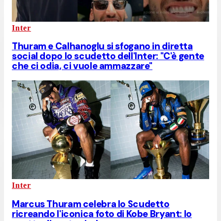
Inter
Thuram e Calhanoglu si sfogano in diretta
social dopo lo scudetto dell'Inter: "C'è gente
che ci odia, ci vuole ammazzare"
Inter
Marcus Thuram celebra lo Scudetto
ricreando l'iconica foto di Kobe Bryant: lo