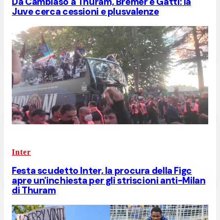
Da Cambiaso a Thuram, Bremer e Gatti: la
Juve cerca cessioni e plusvalenze
Inter
Festa scudetto Inter, la procura della Figc
apre un'inchiesta per gli striscioni anti-Milan
di Thuram