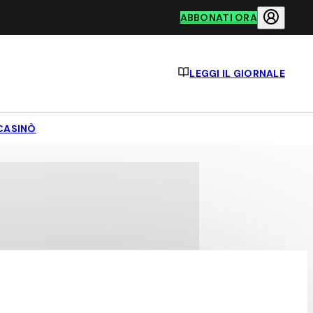
ABBONATI ORA
LEGGI IL GIORNALE
CASINÒ