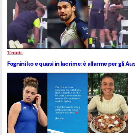
Tennis
Fognini ko e quasi in lacrime: è allarme per gli A