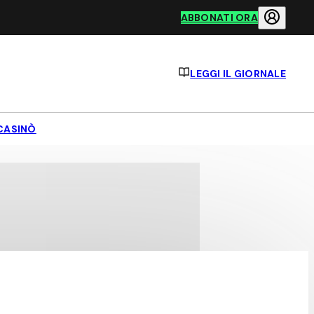
ABBONATI ORA
LEGGI IL GIORNALE
CASINÒ