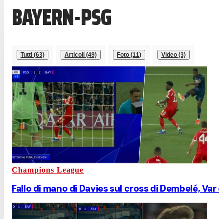
BAYERN-PSG
Tutti (63)
Articoli (49)
Foto (11)
Video (3)
Champions League
Fallo di mano di Davies sul cross di Dembelé, Var 