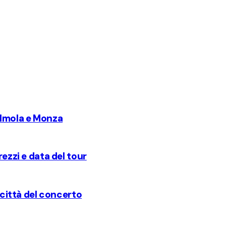
er Imola e Monza
rezzi e data del tour
e città del concerto