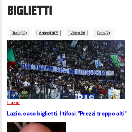
BIGLIETTI
Tutti (98)
Articoli (87)
Video (9)
Foto (2)
Lazio
Lazio, caso biglietti. I tifosi: "Prezzi troppo alti"