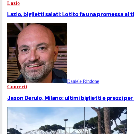
Lazio
Lazio, biglietti salati: Lotito fa una promessa ai t
Daniele Rindone
Concerti
Jason Derulo, Milano: ultimi biglietti e prezzi per