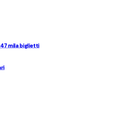
47 mila biglietti
ri