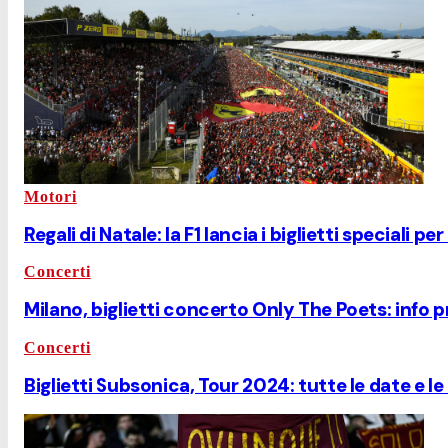
Motori
Regali di Natale: la F1 lancia i biglietti speciali p
Concerti
Milano, biglietti concerto Only The Poets: info p
Concerti
Biglietti Subsonica, Tour 2024: tutte le date e l