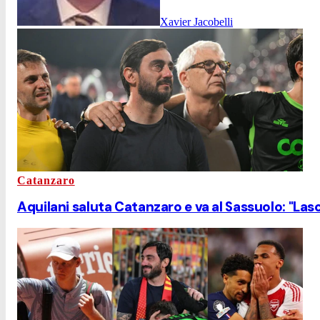
Xavier Jacobelli
Catanzaro
Aquilani saluta Catanzaro e va al Sassuolo: "Las