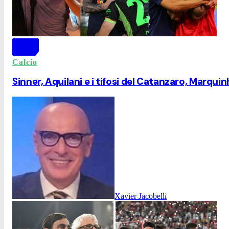
Calcio
Sinner, Aquilani e i tifosi del Catanzaro, Marquin
Xavier Jacobelli