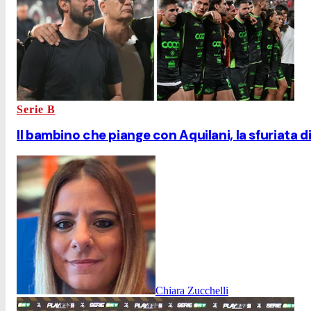
Serie B
Il bambino che piange con Aquilani, la sfuriata d
Chiara Zucchelli